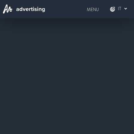
IT
MENU
FR
Français
DE
Deutsch
EN
English
IT
Italiano