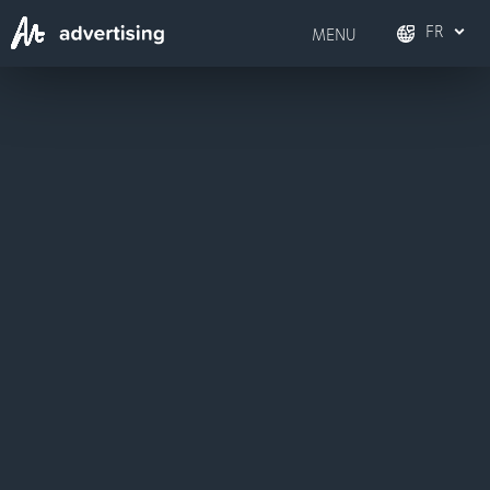
FR
MENU
FR
Français
DE
Deutsch
EN
English
IT
Italiano